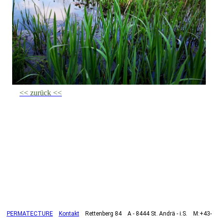
<< zurück <<
PERMATECTURE
Kontakt
Rettenberg 84 A - 8444 St. Andrä - i.S. M:+43-