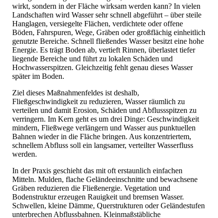
wirkt, sondern in der Fläche wirksam werden kann? In vielen
Landschaften wird Wasser sehr schnell abgeführt – über steile
Hanglagen, versiegelte Flächen, verdichtete oder offene
Böden, Fahrspuren, Wege, Gräben oder großflächig einheitlich
genutzte Bereiche. Schnell fließendes Wasser besitzt eine hohe
Energie. Es trägt Boden ab, vertieft Rinnen, überlastet tiefer
liegende Bereiche und führt zu lokalen Schäden und
Hochwasserspitzen. Gleichzeitig fehlt genau dieses Wasser
später im Boden.
Ziel dieses Maßnahmenfeldes ist deshalb,
Fließgeschwindigkeit zu reduzieren, Wasser räumlich zu
verteilen und damit Erosion, Schäden und Abflussspitzen zu
verringern. Im Kern geht es um drei Dinge: Geschwindigkeit
mindern, Fließwege verlängern und Wasser aus punktuellen
Bahnen wieder in die Fläche bringen. Aus konzentriertem,
schnellem Abfluss soll ein langsamer, verteilter Wasserfluss
werden.
In der Praxis geschieht das mit oft erstaunlich einfachen
Mitteln. Mulden, flache Geländeeinschnitte und bewachsene
Gräben reduzieren die Fließenergie. Vegetation und
Bodenstruktur erzeugen Rauigkeit und bremsen Wasser.
Schwellen, kleine Dämme, Querstrukturen oder Geländestufen
unterbrechen Abflussbahnen. Kleinmaßstäbliche