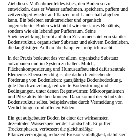
Ziel dieses Maßnahmenfeldes ist es, den Boden so zu
entwickeln, dass er Wasser aufnehmen, speichern, puffern und
zeitverzögert wieder an Pflanzen und Landschaft abgeben
kann. Ein belebter, strukturreicher und organisch
angereicherter Boden wirkt nicht wie ein starres Behältnis,
sondern wie ein lebendiger Pufferraum. Seine
Speicherwirkung beruht auf dem Zusammenspiel von stabiler
Bodenstruktur, organischer Substanz und aktivem Bodenleben,
die langfristigen Aufbau überhaupt erst möglich macht.
In der Praxis bedeutet das vor allem, organische Substanz
aufzubauen und im System zu halten. Mulch,
Flächenkompostierung und Humusaufbau sind dafür zentrale
Elemente. Ebenso wichtig ist die dadurch entstehende
Förderung von Bodenleben: ganzjährige Bodenbedeckung,
gute Durchwurzelung, reduzierte Bodenstörung und
Bedingungen, unter denen Regenwürmer, Mikroorganismen
und Pilze aktiv bleiben können. Dazu kommt der Schutz der
Bodenstruktur selbst, beispielsweise durch Vermeidung von
Verdichtungen und offenen Böden.
Ein gut aufgebauter Boden ist einer der wirksamsten
dezentralen Wasserspeicher der Landschaft. Er puffert
Trockenphasen, verbessert die gleichmäßige
Pflanzenversorgung, reduziert Erosionsanfälligkeit, stabilisiert