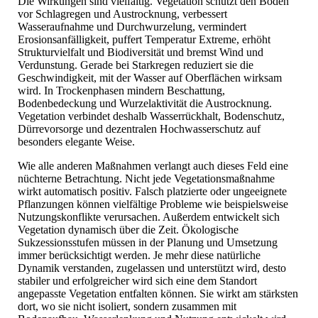
Die Wirkungen sind vielfältig. Vegetation schützt den Boden
vor Schlagregen und Austrocknung, verbessert
Wasseraufnahme und Durchwurzelung, vermindert
Erosionsanfälligkeit, puffert Temperatur Extreme, erhöht
Strukturvielfalt und Biodiversität und bremst Wind und
Verdunstung. Gerade bei Starkregen reduziert sie die
Geschwindigkeit, mit der Wasser auf Oberflächen wirksam
wird. In Trockenphasen mindern Beschattung,
Bodenbedeckung und Wurzelaktivität die Austrocknung.
Vegetation verbindet deshalb Wasserrückhalt, Bodenschutz,
Dürrevorsorge und dezentralen Hochwasserschutz auf
besonders elegante Weise.
Wie alle anderen Maßnahmen verlangt auch dieses Feld eine
nüchterne Betrachtung. Nicht jede Vegetationsmaßnahme
wirkt automatisch positiv. Falsch platzierte oder ungeeignete
Pflanzungen können vielfältige Probleme wie beispielsweise
Nutzungskonflikte verursachen. Außerdem entwickelt sich
Vegetation dynamisch über die Zeit. Ökologische
Sukzessionsstufen müssen in der Planung und Umsetzung
immer berücksichtigt werden. Je mehr diese natürliche
Dynamik verstanden, zugelassen und unterstützt wird, desto
stabiler und erfolgreicher wird sich eine dem Standort
angepasste Vegetation entfalten können. Sie wirkt am stärksten
dort, wo sie nicht isoliert, sondern zusammen mit