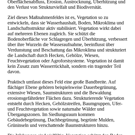
Oberflächenabfluss, Erosion, Austrocknung, Überhitzung und
den Verlust von Strukturvielfalt und Biodiversität.
Ziel dieses Maßnahmenfeldes ist es, Vegetation so zu
entwickeln, dass sie Wasserhaushalt, Boden, Mikroklima und
Landschaftsstruktur aktiv stabilisiert. Vegetation wirkt dabei
auf mehreren Ebenen zugleich. Sie schützt die
Bodenoberfläche vor Schlagregen und Überhitzung, verbessert
über ihre Wurzeln die Wasseraufnahme, beeinflusst über
Verdunstung und Beschattung das Mikroklima und strukturiert
die Landschaft durch Hecken, Gehölze, Wiesen,
Feuchtvegetation oder Agroforstsysteme. Vegetation ist damit
kein Zusatz zum Wasserrückhalt, sondern ein tragender Teil
davon.
Praktisch umfasst dieses Feld eine große Bandbreite. Auf
flächiger Ebene gehören beispielsweise Dauerbegrünung,
extensive Wiesen, Saumstrukturen und die Bewaldung
erosionsgefährdeter Flächen dazu. Strukturierende Vegetation
entsteht durch Hecken, Gehölzstreifen, Baumgruppen, Ufer-
und Feuchtvegetation sowie naturnahe Wälder und
Übergangszonen. Im Siedlungsraum kommen
Gebäudebegrünung, Dachbegrünung, begrünte Mulden,
Grüninseln und verschattende Baumstrukturen hinzu.