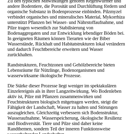
Zu den typischen Mitwirkungen gehören Regenwürmer und
andere Bodentiere, die Porosität und Durchlüftung fördern und
organische Substanz in Bodenprozesse einbinden. Pilzmyzel
verbindet organisches und mineralisches Material, Mykorrhiza
unterstützt Pflanzen bei Wasser- und Nährstoffaufnahme, und
Pilze tragen wesentlich zur Stabilisierung von
Bodenaggregaten und zur Entwicklung lebendiger Böden bei.
In geeigneten Räumen können Tierarten wie der Biber
Wasserstände, Rückhalt und Habitatstrukturen lokal verändern
und dadurch Feuchtbereiche erweitern und Wasser
zurückhalten.
Randstrukturen, Feuchtzonen und Gehölzbereiche bieten
Lebensräume für Nützlinge, Bodenorganismen und
wasserwirksame ökologische Prozesse.
Die Stärke dieser Prozesse liegt weniger im spektakulären
Einzelereignis als in ihrer Langzeitwirkung. Wo Bodenleben
aktiv ist, Pilze mit Pflanzen zusammenwirken und
Feuchtstrukturen biologisch mitgetragen werden, steigt die
Fähigkeit der Landschaft, Wasser zu halten und Störungen
auszugleichen. Gleichzeitig verbessern sich Bodenstruktur,
Wasseraufnahme, Wasserspeicherung, ökologische Resilienz
und Biodiversität. Tiere und Pilze sind daher keine
Randthemen, sondern Teil der inneren Funktionsweise