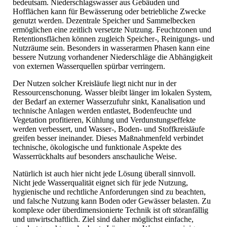
bedeutsam. Niederschlagswasser aus Gebäuden und
Hofflächen kann für Bewässerung oder betriebliche Zwecke
genutzt werden. Dezentrale Speicher und Sammelbecken
ermöglichen eine zeitlich versetzte Nutzung. Feuchtzonen und
Retentionsflächen können zugleich Speicher-, Reinigungs- und
Nutzräume sein. Besonders in wasserarmen Phasen kann eine
bessere Nutzung vorhandener Niederschläge die Abhängigkeit
von externen Wasserquellen spürbar verringern.
Der Nutzen solcher Kreisläufe liegt nicht nur in der
Ressourcenschonung. Wasser bleibt länger im lokalen System,
der Bedarf an externer Wasserzufuhr sinkt, Kanalisation und
technische Anlagen werden entlastet, Bodenfeuchte und
Vegetation profitieren, Kühlung und Verdunstungseffekte
werden verbessert, und Wasser-, Boden- und Stoffkreisläufe
greifen besser ineinander. Dieses Maßnahmenfeld verbindet
technische, ökologische und funktionale Aspekte des
Wasserrückhalts auf besonders anschauliche Weise.
Natürlich ist auch hier nicht jede Lösung überall sinnvoll.
Nicht jede Wasserqualität eignet sich für jede Nutzung,
hygienische und rechtliche Anforderungen sind zu beachten,
und falsche Nutzung kann Boden oder Gewässer belasten. Zu
komplexe oder überdimensionierte Technik ist oft störanfällig
und unwirtschaftlich. Ziel sind daher möglichst einfache,