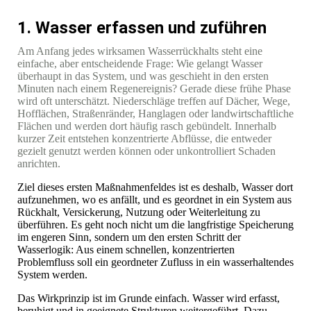
1. Wasser erfassen und zuführen
Am Anfang jedes wirksamen Wasserrückhalts steht eine
einfache, aber entscheidende Frage: Wie gelangt Wasser
überhaupt in das System, und was geschieht in den ersten
Minuten nach einem Regenereignis? Gerade diese frühe Phase
wird oft unterschätzt. Niederschläge treffen auf Dächer, Wege,
Hofflächen, Straßenränder, Hanglagen oder landwirtschaftliche
Flächen und werden dort häufig rasch gebündelt. Innerhalb
kurzer Zeit entstehen konzentrierte Abflüsse, die entweder
gezielt genutzt werden können oder unkontrolliert Schaden
anrichten.
Ziel dieses ersten Maßnahmenfeldes ist es deshalb, Wasser dort
aufzunehmen, wo es anfällt, und es geordnet in ein System aus
Rückhalt, Versickerung, Nutzung oder Weiterleitung zu
überführen. Es geht noch nicht um die langfristige Speicherung
im engeren Sinn, sondern um den ersten Schritt der
Wasserlogik: Aus einem schnellen, konzentrierten
Problemfluss soll ein geordneter Zufluss in ein wasserhaltendes
System werden.
Das Wirkprinzip ist im Grunde einfach. Wasser wird erfasst,
beruhigt und in geeignete Strukturen weitergeführt. Dazu