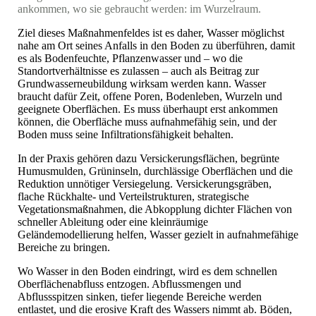
ankommen, wo sie gebraucht werden: im Wurzelraum.
Ziel dieses Maßnahmenfeldes ist es daher, Wasser möglichst
nahe am Ort seines Anfalls in den Boden zu überführen, damit
es als Bodenfeuchte, Pflanzenwasser und – wo die
Standortverhältnisse es zulassen – auch als Beitrag zur
Grundwasserneubildung wirksam werden kann. Wasser
braucht dafür Zeit, offene Poren, Bodenleben, Wurzeln und
geeignete Oberflächen. Es muss überhaupt erst ankommen
können, die Oberfläche muss aufnahmefähig sein, und der
Boden muss seine Infiltrationsfähigkeit behalten.
In der Praxis gehören dazu Versickerungsflächen, begrünte
Humusmulden, Grüninseln, durchlässige Oberflächen und die
Reduktion unnötiger Versiegelung. Versickerungsgräben,
flache Rückhalte- und Verteilstrukturen, strategische
Vegetationsmaßnahmen, die Abkopplung dichter Flächen von
schneller Ableitung oder eine kleinräumige
Geländemodellierung helfen, Wasser gezielt in aufnahmefähige
Bereiche zu bringen.
Wo Wasser in den Boden eindringt, wird es dem schnellen
Oberflächenabfluss entzogen. Abflussmengen und
Abflussspitzen sinken, tiefer liegende Bereiche werden
entlastet, und die erosive Kraft des Wassers nimmt ab. Böden,