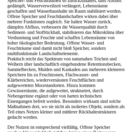
Speicher- und Feuchträumen so zurückzuhalten, dass Abfluss
gedämpft, Wasserverweilzeit verlängert, Lebensräume
geschaffen und Wasserhaushalte im Raum stabilisiert werden.
Offene Speicher und Feuchtlandschaften wirken dabei über
mehrere Funktionen zugleich. Sie halten Wasser zurück,
dämpfen Abfluss, verbessern die Wasserqualität durch
Sediment- und Stoffrückhalt, stabilisieren das Mikroklima über
Verdunstung und Feuchte und schaffen Lebensräume von
hoher ökologischer Bedeutung. Offene Wasser- und
Feuchträume sind damit nicht bloß Speicher, sondern
multifunktionale Landschaftselemente.
Praktisch reicht das Spektrum von naturnahen Teichen und
Weihern über landschaftlich eingebundene Retentionsbecken,
Sammelbecken, Mulden und Kaskaden aus mehreren kleineren
Speichern bis zu Feuchtzonen, Flachwasser- und
Klärbereichen, wiedervernässten Feuchtflächen und
aufgewerteten Moorstandorten. Hinzu kommen
Gewässerräume, die aufgeweitet, strukturiert, durch
Nebengerinne ergänzt oder von harten technischen
Einengungen befreit werden. Besonders wirksam sind solche
Maßnahmen dort, wo sie nicht als isoliertes Objekt, sondern als
Teil eines Netzes kleiner und mittlerer Rückhaltestrukturen
gedacht werden.
Der Nutzen ist entsprechend vielfältig. Offene Speicher