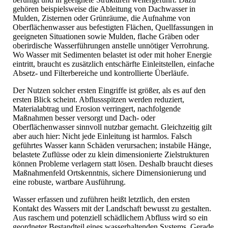
gehören beispielsweise die Ableitung von Dachwasser in
Mulden, Zisternen oder Grünräume, die Aufnahme von
Oberflächenwasser aus befestigten Flächen, Quellfassungen in
geeigneten Situationen sowie Mulden, flache Gräben oder
oberirdische Wasserführungen anstelle unnötiger Verrohrung.
Wo Wasser mit Sedimenten belastet ist oder mit hoher Energie
eintritt, braucht es zusätzlich entschärfte Einleitstellen, einfache
Absetz- und Filterbereiche und kontrollierte Überläufe.
Der Nutzen solcher ersten Eingriffe ist größer, als es auf den
ersten Blick scheint. Abflussspitzen werden reduziert,
Materialabtrag und Erosion verringert, nachfolgende
Maßnahmen besser versorgt und Dach- oder
Oberflächenwasser sinnvoll nutzbar gemacht. Gleichzeitig gilt
aber auch hier: Nicht jede Einleitung ist harmlos. Falsch
geführtes Wasser kann Schäden verursachen; instabile Hänge,
belastete Zuflüsse oder zu klein dimensionierte Zielstrukturen
können Probleme verlagern statt lösen. Deshalb braucht dieses
Maßnahmenfeld Ortskenntnis, sichere Dimensionierung und
eine robuste, wartbare Ausführung.
Wasser erfassen und zuführen heißt letztlich, den ersten
Kontakt des Wassers mit der Landschaft bewusst zu gestalten.
Aus raschem und potenziell schädlichem Abfluss wird so ein
geordneter Bestandteil eines wasserhaltenden Systems. Gerade