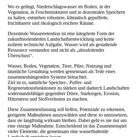
Wo es gelingt, Niederschlagswasser im Boden, in der
Vegetation, in Feuchtstrukturen und in dezentralen Speichern
zu halten, entstehen robustere, klimatisch gepufferte,
fruchtbarere und ökologisch reichere Räume.
Dezentrale Wasserretention ist eine integrierte Form der
zukunftsorientierten Landschaftsentwicklung und keine
isolierte technische Aufgabe. Wasser wird als gestaltende
Ressource verstanden und nicht als „abzuleitender
Überschuss“.
Wasser, Boden, Vegetation, Tiere, Pilze, Nutzung und
räumliche Gestaltung werden gemeinsam als Teile eines
zusammenhängenden Systems betrachtet.
Ziel ist es, natürliche Speicher-, Puffer- und
Regenerationsfunktionen zu stärken und dadurch Landschaften
widerstandsfähiger gegenüber Dürre, Starkregen, Erosion,
Hitzestress und Stoffverlusten zu machen.
Diese Zusammenfassung soll helfen, Potenziale zu erkennen,
geeignete Maßnahmen auszuwählen und diese so umzusetzen,
dass sie langfristig wirksam bleiben. Dabei geht es nie nur um
eine einzige Maßnahme. Entscheidend ist das Zusammenspiel
vieler Elemente, die gemeinsam eine wasserhaltende
Landschaft entstehen lassen.